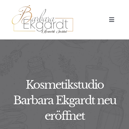
Skip
to
Toggle
content
Navigat
HOME
TREATMENTS
ABOUT
Kosmetikstudio
JOURNAL
Barbara Ekgardt neu
BOOK NOW
eröffnet